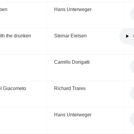
ben
Hans Unterweger
Hören S
ith the drunken
Steinar Eielsen
Weitere 
Repertoi
Camillo Dorigatti
Und hier
Liedern
l Giacometo
Richard Trares
Hans Unterweger