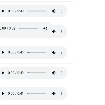
ie doch mal rein!
Hörproben finden Sie auf der Seite
re
.
 gibt es Hörproben zu möglichen
 des
Wunschkonzerts im Mai 2014
.