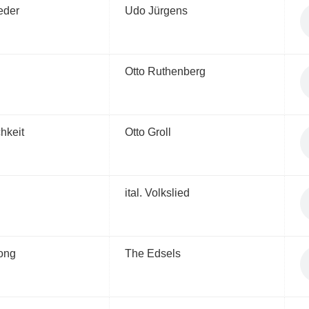
eder
Udo Jürgens
Otto Ruthenberg
chkeit
Otto Groll
ital. Volkslied
ong
The Edsels