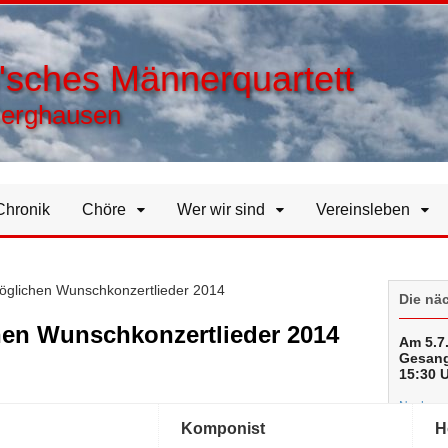
h'sches Männerquartett
Berghausen
Chronik
Chöre
Wer wir sind
Vereinsleben
öglichen Wunschkonzertlieder 2014
Die nä
en Wunschkonzertlieder 2014
Am 5.7.
Gesang
15:30 
Noch meh
Komponist
H