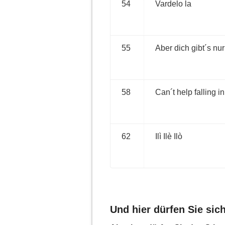
54
Vardelo la
55
Aber dich gibt´s nu
58
Can´t help falling i
62
Ilì Ilè Ilò
Und hier dürfen Sie sic