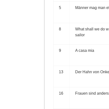
5
Männer mag man e
8
What shall we do w
sailor
9
A casa mia
13
Der Hahn von Onke
16
Frauen sind anders