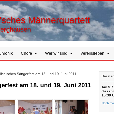
h'sches Männerquartett
Berghausen
Chronik
Chöre
Wer wir sind
Vereinsleben
lich'sches Sängerfest am 18. und 19. Juni 2011
Die nä
erfest am 18. und 19. Juni 2011
Am 5.7.
Gesang
15:30 
Noch meh