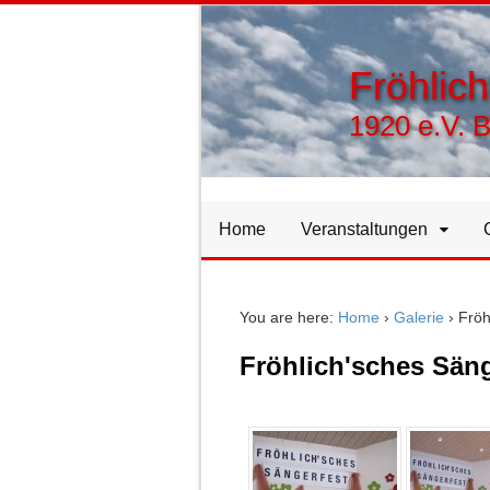
Fröhlic
1920 e.V. 
Home
Veranstaltungen
You are here:
Home
›
Galerie
›
Fröh
Fröhlich'sches Säng