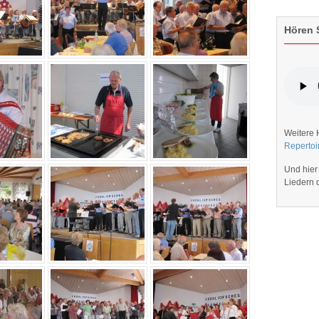
Hören S
Weitere 
Repertoi
Und hier
Liedern