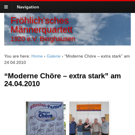
Navigation
Fröhlich'sches
Männerquartett
1920 e.V. Berghausen
You are here:
Home
›
Galerie
›
“Moderne Chöre – extra stark” am
24.04.2010
“Moderne Chöre – extra stark” am
24.04.2010