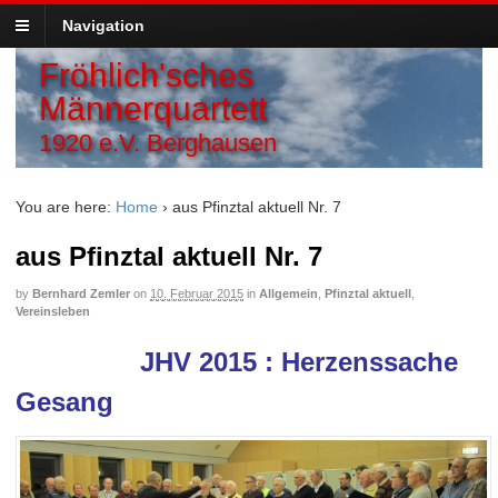
Navigation
Fröhlich'sches
Männerquartett
1920 e.V. Berghausen
You are here:
Home
›
aus Pfinztal aktuell Nr. 7
aus Pfinztal aktuell Nr. 7
by
Bernhard Zemler
on
10. Februar 2015
in
Allgemein
,
Pfinztal aktuell
,
Vereinsleben
JHV 2015 : Herzenssache
Gesang