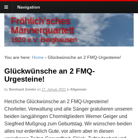
Navigation
Fröhlich'sches
Männerquartett
1920 e.V. Berghausen
You are here:
Home
›
Glückwünsche an 2 FMQ-Urgesteine!
Glückwünsche an 2 FMQ-
Urgesteine!
by
Bernhard Zemler
on
17. Januar 2021
in
Allgemein
Herzliche Glückwünsche an 2 FMQ-Urgesteine!
Chorleiter, Verwaltung und alle Sänger gratulieren unseren
beiden langjährigen Chormitgliedern Werner Geiger und
Siegfried Mußgnug zum Geburtstag. Wir wünschen beiden
alles nur erdenklich Gute, vor allem aber in diesen