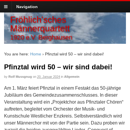
Navigation
Fröhlich'sches
Männerquartett
1920 e.V. Berghausen
You are here:
Home
›
Pfinztal wird 50 – wir sind dabei!
Pfinztal wird 50 – wir sind dabei!
by
Rolf Mussgnug
on
20. Januar 2024
in
Allgemein
Am 1. März feiert Pfinztal in einem Festakt das 50-jährige
Jubiläum des Gemeindezusammenschlusses. In dieser
Veranstaltung wird ein „Projektchor aus Pfinztaler Chören“
auftreten, begleitet vom Orchester der Musik- und
Kunstschule Westlicher Enzkreis. Selbstverständlich wird
unser Männerchor mit von der Partie sein. Dazu proben wir
zurzeit die beiden ausgewählten Lieder „Conquest of