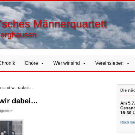
h'sches Männerquartett
Berghausen
Chronik
Chöre
Wer wir sind
Vereinsleben
n sind wir dabei…
Die nä
 wir dabei…
Am 5.7.
Gesang
llgemein
15:30 
Noch meh