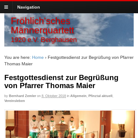
Navigation
Fröhlich'sches
Männerquartett
1920 e.V. Berghausen
You are here:
Home
›
Festgottesdienst zur Begrüßung von Pfarrer
Thomas Maier
Festgottesdienst zur Begrüßung
von Pfarrer Thomas Maier
by
Bernhard Zemler
on
8. Oktober 2018
in
Allgemein
,
Pfinztal aktuell
,
Vereinsleben