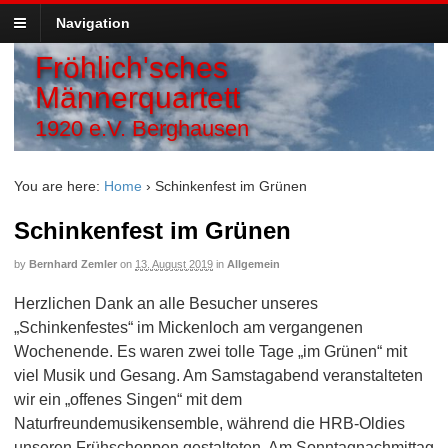
Navigation
Fröhlich'sches
Männerquartett
1920 e.V. Berghausen
You are here:
Home
›
Schinkenfest im Grünen
Schinkenfest im Grünen
by
Bernhard Zemler
on
13. August 2019
in
Allgemein
Herzlichen Dank an alle Besucher unseres
„Schinkenfestes“ im Mickenloch am vergangenen
Wochenende. Es waren zwei tolle Tage „im Grünen“ mit
viel Musik und Gesang. Am Samstagabend veranstalteten
wir ein „offenes Singen“ mit dem
Naturfreundemusikensemble, während die HRB-Oldies
unseren Frühschoppen gestalteten. Am Sonntagnachmittag