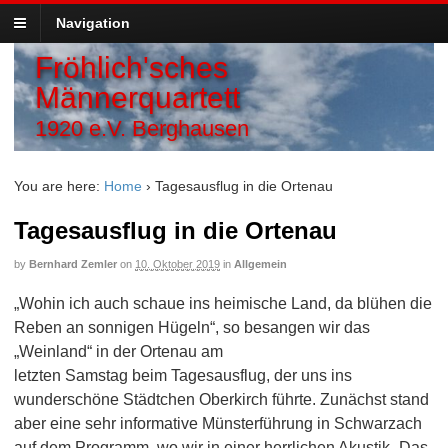
Navigation
Fröhlich'sches
Männerquartett
1920 e.V. Berghausen
You are here:
Home
›
Tagesausflug in die Ortenau
Tagesausflug in die Ortenau
by
Bernhard Zemler
on
10. Oktober 2019
in
Allgemein
„Wohin ich auch schaue ins heimische Land, da blühen die
Reben an sonnigen Hügeln“, so besangen wir das
„Weinland“ in der Ortenau am
letzten Samstag beim Tagesausflug, der uns ins
wunderschöne Städtchen Oberkirch führte. Zunächst stand
aber eine sehr informative Münsterführung in Schwarzach
auf dem Programm, wo wir in einer herrlichen Akustik „Das