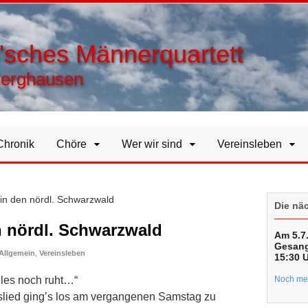
h'sches Männerquartett
Berghausen
Chronik
Chöre
Wer wir sind
Vereinsleben
in den nördl. Schwarzwald
Die nä
n nördl. Schwarzwald
Am 5.7.
Gesang
Allgemein
,
Vereinsleben
15:30 
les noch ruht…“
Noch meh
ktslied ging’s los am vergangenen Samstag zu