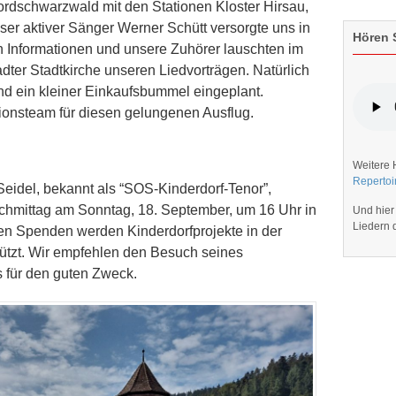
rdschwarzwald mit den Stationen Kloster Hirsau,
ser aktiver Sänger Werner Schütt versorgte uns in
Hören S
n Informationen und unsere Zuhörer lauschten im
dter Stadtkirche unseren Liedvorträgen. Natürlich
d ein kleiner Einkaufsbummel eingeplant.
onsteam für diesen gelungenen Ausflug.
Weitere 
Repertoi
eidel, bekannt als “SOS-Kinderdorf-Tenor”,
achmittag am Sonntag, 18. September, um 16 Uhr in
Und hier
Liedern
den Spenden werden Kinderdorfprojekte in der
tützt. Wir empfehlen den Besuch seines
 für den guten Zweck.