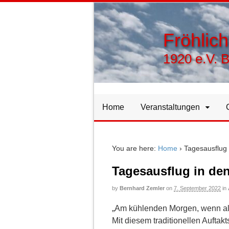
Fröhlic
1920 e.V. 
Home
Veranstaltungen
You are here:
Home
›
Tagesausflug 
Tagesausflug in de
by
Bernhard Zemler
on
7. September 2022
in
„Am kühlenden Morgen, wenn al
Mit diesem traditionellen Aufta