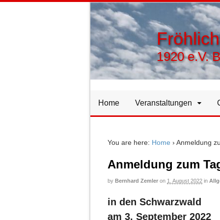
Fröhlic
1920 e.V. 
Home
Veranstaltungen
You are here:
Home
›
Anmeldung zu
Anmeldung zum Tag
by
Bernhard Zemler
on
1. August 2022
in
All
in den Schwarzwald
am 3. September 2022