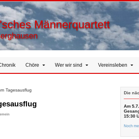
h'sches Männerquartett
Berghausen
Chronik
Chöre
Wer wir sind
Vereinsleben
m Tagesausflug
Die nä
esausflug
Am 5.7.
Gesang
gemein
15:30 
Noch meh