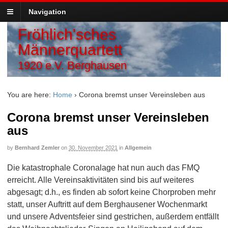
Navigation
Fröhlich'sches
Männerquartett
1920 e.V. Berghausen
You are here:
Home
›
Corona bremst unser Vereinsleben aus
Corona bremst unser Vereinsleben
aus
by
Bernhard Zemler
on
30. November 2021
in
Allgemein
Die katastrophale Coronalage hat nun auch das FMQ
erreicht. Alle Vereinsaktivitäten sind bis auf weiteres
abgesagt; d.h., es finden ab sofort keine Chorproben mehr
statt, unser Auftritt auf dem Berghausener Wochenmarkt
und unsere Adventsfeier sind gestrichen, außerdem entfällt